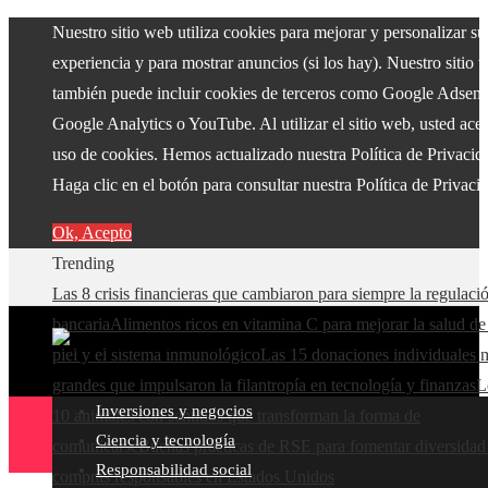
Nuestro sitio web utiliza cookies para mejorar y personalizar su
experiencia y para mostrar anuncios (si los hay). Nuestro sitio 
también puede incluir cookies de terceros como Google Adsens
Google Analytics o YouTube. Al utilizar el sitio web, usted acep
uso de cookies. Hemos actualizado nuestra Política de Privacid
Haga clic en el botón para consultar nuestra Política de Privaci
Ok, Acepto
Trending
Las 8 crisis financieras que cambiaron para siempre la regulaci
bancaria
Alimentos ricos en vitamina C para mejorar la salud de
piel y el sistema inmunológico
Las 15 donaciones individuales 
grandes que impulsaron la filantropía en tecnología y finanzas
L
Inversiones y negocios
10 animales con sentidos que transforman la forma de
Ciencia y tecnología
comunicarse
Buenas prácticas de RSE para fomentar diversidad
Responsabilidad social
compras responsables en Estados Unidos