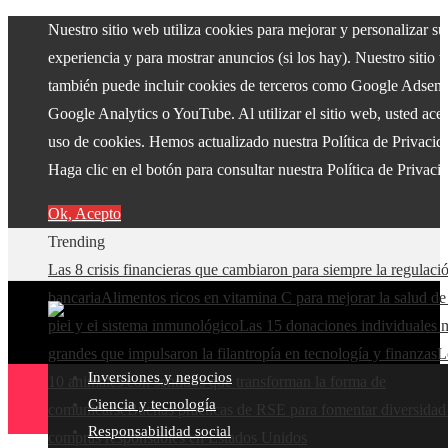
Nuestro sitio web utiliza cookies para mejorar y personalizar su
experiencia y para mostrar anuncios (si los hay). Nuestro sitio 
también puede incluir cookies de terceros como Google Adsens
Google Analytics o YouTube. Al utilizar el sitio web, usted acep
uso de cookies. Hemos actualizado nuestra Política de Privacid
Haga clic en el botón para consultar nuestra Política de Privaci
Ok, Acepto
Trending
Las 8 crisis financieras que cambiaron para siempre la regulaci
bancaria
Alimentos ricos en vitamina C para mejorar la salud de
piel y el sistema inmunológico
Las 15 donaciones individuales 
grandes que impulsaron la filantropía en tecnología y finanzas
L
Inversiones y negocios
10 animales con sentidos que transforman la forma de
Ciencia y tecnología
comunicarse
Buenas prácticas de RSE para fomentar diversidad
Responsabilidad social
compras responsables en Estados Unidos