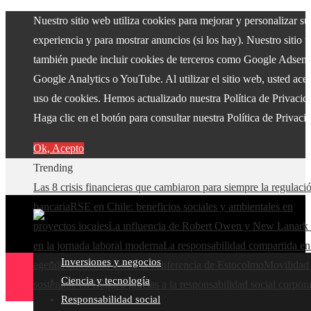
Nuestro sitio web utiliza cookies para mejorar y personalizar su
experiencia y para mostrar anuncios (si los hay). Nuestro sitio 
también puede incluir cookies de terceros como Google Adsens
Google Analytics o YouTube. Al utilizar el sitio web, usted acep
uso de cookies. Hemos actualizado nuestra Política de Privacid
Haga clic en el botón para consultar nuestra Política de Privaci
Ok, Acepto
Trending
Las 8 crisis financieras que cambiaron para siempre la regulaci
bancaria
RSE en Chile: beneficios sociales y ambientales en
proyectos locales
La influencia de Robert Owen y New Lanark 
en la jornada laboral moderna
La responsabilidad compartida en
Inversiones y negocios
agenda ambiental desde la conferencia de Estocolmo
Movilidad
Ciencia y tecnología
sostenible en Bélgica gracias a la responsabilidad social corpora
Responsabilidad social