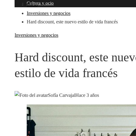
Cultura y ocio
Inicio
Inversiones y negocios
Hard discount, este nuevo estilo de vida francés
Inversiones y negocios
Hard discount, este nue
estilo de vida francés
Sofía Carvajal
Hace 3 años