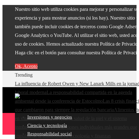
Nuestro sitio web utiliza cookies para mejorar y personalizar su
experiencia y para mostrar anuncios (si los hay). Nuestro sitio 
también puede incluir cookies de terceros como Google Adsens
Google Analytics o YouTube. Al utilizar el sitio web, usted acep
uso de cookies. Hemos actualizado nuestra Política de Privacid
Haga clic en el botón para consultar nuestra Política de Privaci
Ok, Acepto
Trending
La influencia de Robert Owen y New Lanark Mills en la jorna
laboral moderna
La responsabilidad compartida en la agenda
ambiental desde la conferencia de Estocolmo
Las 8 crisis financ
que cambiaron para siempre la regulación bancaria
Alimentos ri
Inversiones y negocios
en vitamina C para mejorar la salud de la piel y el sistema
Ciencia y tecnología
inmunológico
Las 15 donaciones individuales más grandes que
Responsabilidad social
impulsaron la filantropía en tecnología y finanzas