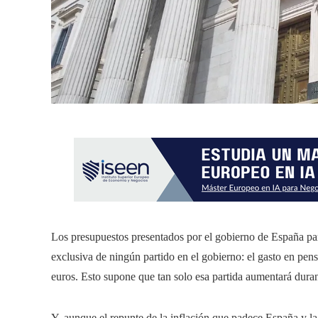
Los presupuestos presentados por el gobierno de España par
exclusiva de ningún partido en el gobierno: el gasto en pe
euros. Esto supone que tan solo esa partida aumentará duran
Y, aunque el repunte de la inflación que padece España y l