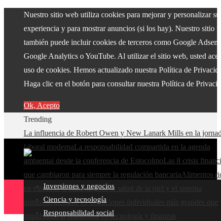
Nuestro sitio web utiliza cookies para mejorar y personalizar su
experiencia y para mostrar anuncios (si los hay). Nuestro sitio 
también puede incluir cookies de terceros como Google Adsens
Google Analytics o YouTube. Al utilizar el sitio web, usted acep
uso de cookies. Hemos actualizado nuestra Política de Privacid
Haga clic en el botón para consultar nuestra Política de Privaci
Ok, Acepto
Trending
La influencia de Robert Owen y New Lanark Mills en la jorna
laboral moderna
La responsabilidad compartida en la agenda
ambiental desde la conferencia de Estocolmo
Las 8 crisis financ
que cambiaron para siempre la regulación bancaria
Alimentos ri
Inversiones y negocios
en vitamina C para mejorar la salud de la piel y el sistema
Ciencia y tecnología
inmunológico
Las 15 donaciones individuales más grandes que
Responsabilidad social
impulsaron la filantropía en tecnología y finanzas