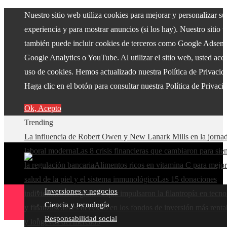
Nuestro sitio web utiliza cookies para mejorar y personalizar su
experiencia y para mostrar anuncios (si los hay). Nuestro sitio 
también puede incluir cookies de terceros como Google Adsens
Google Analytics o YouTube. Al utilizar el sitio web, usted acep
uso de cookies. Hemos actualizado nuestra Política de Privacid
Haga clic en el botón para consultar nuestra Política de Privaci
Ok, Acepto
Trending
La influencia de Robert Owen y New Lanark Mills en la jorna
laboral moderna
Las 8 crisis financieras que cambiaron para si
la regulación bancaria
Alimentos ricos en vitamina C para mejor
salud de la piel y el sistema inmunológico
Las 15 donaciones
Inversiones y negocios
individuales más grandes que impulsaron la filantropía en tecno
Ciencia y tecnología
y finanzas
Claves del éxito en los fondos de inversión más renta
Responsabilidad social
y longevos del mercado