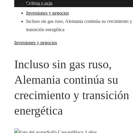
Cultura y ocio
Inicio
Inversiones y negocios
Incluso sin gas ruso, Alemania continúa su crecimiento y
transición energética
Inversiones y negocios
Incluso sin gas ruso,
Alemania continúa su
crecimiento y transición
energética
Sofía Carvajal
Hace 3 años