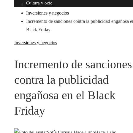
Cultura y ocio
Inicio
Inversiones y negocios
Incremento de sanciones contra la publicidad engañosa e
Black Friday
Inversiones y negocios
Incremento de sanciones
contra la publicidad
engañosa en el Black
Friday
Sofía Carvajal
Hace 1 año
Hace 1 año