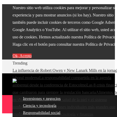
Nuestro sitio web utiliza cookies para mejorar y personalizar su
experiencia y para mostrar anuncios (si los hay). Nuestro sitio 
también puede incluir cookies de terceros como Google Adsens
Google Analytics o YouTube. Al utilizar el sitio web, usted acep
uso de cookies. Hemos actualizado nuestra Política de Privacid
Haga clic en el botón para consultar nuestra Política de Privaci
Ok, Acepto
Trending
La influencia de Robert Owen y New Lanark Mills en la jorna
laboral moderna
La responsabilidad compartida en la agenda
ambiental desde la conferencia de Estocolmo
Las 8 crisis financ
que cambiaron para siempre la regulación bancaria
Alimentos ri
Inversiones y negocios
en vitamina C para mejorar la salud de la piel y el sistema
Ciencia y tecnología
inmunológico
Las 15 donaciones individuales más grandes que
Responsabilidad social
impulsaron la filantropía en tecnología y finanzas