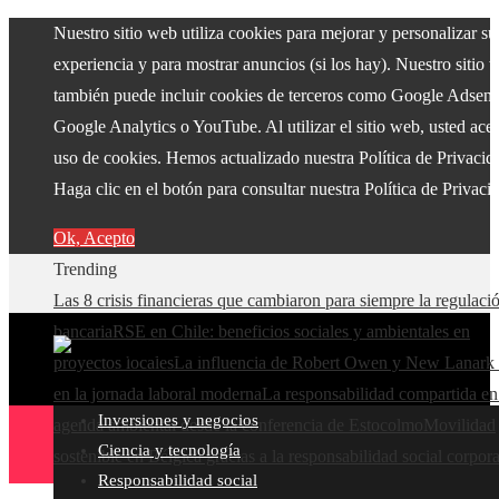
Nuestro sitio web utiliza cookies para mejorar y personalizar su
experiencia y para mostrar anuncios (si los hay). Nuestro sitio 
también puede incluir cookies de terceros como Google Adsens
Google Analytics o YouTube. Al utilizar el sitio web, usted acep
uso de cookies. Hemos actualizado nuestra Política de Privacid
Haga clic en el botón para consultar nuestra Política de Privaci
Ok, Acepto
Trending
Las 8 crisis financieras que cambiaron para siempre la regulaci
bancaria
RSE en Chile: beneficios sociales y ambientales en
proyectos locales
La influencia de Robert Owen y New Lanark 
en la jornada laboral moderna
La responsabilidad compartida en
Inversiones y negocios
agenda ambiental desde la conferencia de Estocolmo
Movilidad
Ciencia y tecnología
sostenible en Bélgica gracias a la responsabilidad social corpora
Responsabilidad social