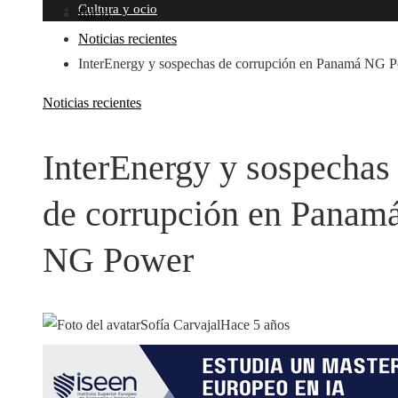
Cultura y ocio
Inicio
Noticias recientes
InterEnergy y sospechas de corrupción en Panamá NG 
Noticias recientes
InterEnergy y sospechas
de corrupción en Panam
NG Power
Sofía Carvajal
Hace 5 años