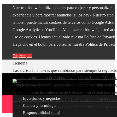
Nuestro sitio web utiliza cookies para mejorar y personalizar su
experiencia y para mostrar anuncios (si los hay). Nuestro sitio 
también puede incluir cookies de terceros como Google Adsens
Google Analytics o YouTube. Al utilizar el sitio web, usted acep
uso de cookies. Hemos actualizado nuestra Política de Privacid
Haga clic en el botón para consultar nuestra Política de Privaci
Ok, Acepto
Trending
Las 8 crisis financieras que cambiaron para siempre la regulaci
bancaria
La influencia de Robert Owen y New Lanark Mills en 
jornada laboral moderna
La responsabilidad compartida en la a
ambiental desde la conferencia de Estocolmo
La escena post-cré
Inversiones y negocios
de Spider-Man: Brand New Day y la expansión del MCU más a
Ciencia y tecnología
de la Tierra
Disney impulsa la creatividad en TikTok con person
Responsabilidad social
icónicos