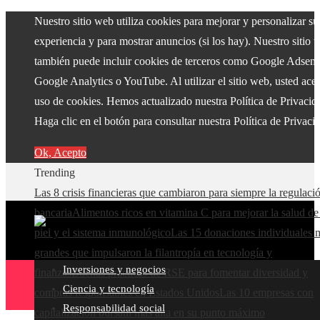
Nuestro sitio web utiliza cookies para mejorar y personalizar su
experiencia y para mostrar anuncios (si los hay). Nuestro sitio 
también puede incluir cookies de terceros como Google Adsens
Google Analytics o YouTube. Al utilizar el sitio web, usted acep
uso de cookies. Hemos actualizado nuestra Política de Privacid
Haga clic en el botón para consultar nuestra Política de Privaci
Ok, Acepto
Trending
Las 8 crisis financieras que cambiaron para siempre la regulaci
bancaria
Alimentos ricos en vitamina C para mejorar la salud de
piel y el sistema inmunológico
Las 15 donaciones individuales 
grandes que impulsaron la filantropía en tecnología y
Inversiones y negocios
finanzas
Buenas prácticas de RSE para fomentar diversidad y
Ciencia y tecnología
compras responsables en Estados Unidos
Las 10 empresas con
Responsabilidad social
capitalización bursátil más alta en su punto máximo