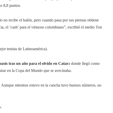
io 8,8 puntos.
o no recibe el balón, pero cuando pasa por sus piernas obtiene
cia, el ‘cash’ para el virtuoso colombiano”, escribió el medio Ton
jor tenista de Latinoamérica).
asis tras un año para el olvido en Catar
a donde llegó como
strar en la Copa del Mundo que se avecinaba.
da. Aunque mientras estuvo en la cancha tuvo buenos números, no
s.