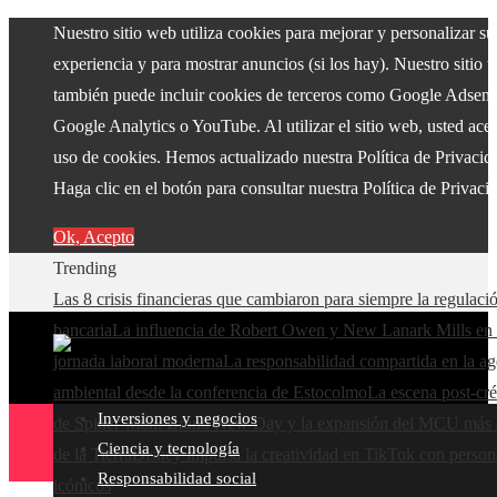
Nuestro sitio web utiliza cookies para mejorar y personalizar su
experiencia y para mostrar anuncios (si los hay). Nuestro sitio 
también puede incluir cookies de terceros como Google Adsens
Google Analytics o YouTube. Al utilizar el sitio web, usted acep
uso de cookies. Hemos actualizado nuestra Política de Privacid
Haga clic en el botón para consultar nuestra Política de Privaci
Ok, Acepto
Trending
Las 8 crisis financieras que cambiaron para siempre la regulaci
bancaria
La influencia de Robert Owen y New Lanark Mills en 
jornada laboral moderna
La responsabilidad compartida en la a
ambiental desde la conferencia de Estocolmo
La escena post-cré
Inversiones y negocios
de Spider-Man: Brand New Day y la expansión del MCU más a
Ciencia y tecnología
de la Tierra
Disney impulsa la creatividad en TikTok con person
Responsabilidad social
icónicos