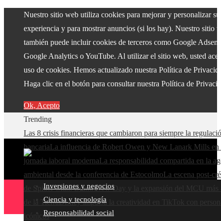
Nuestro sitio web utiliza cookies para mejorar y personalizar su
experiencia y para mostrar anuncios (si los hay). Nuestro sitio 
también puede incluir cookies de terceros como Google Adsens
Google Analytics o YouTube. Al utilizar el sitio web, usted acep
uso de cookies. Hemos actualizado nuestra Política de Privacid
Haga clic en el botón para consultar nuestra Política de Privaci
Ok, Acepto
Trending
Las 8 crisis financieras que cambiaron para siempre la regulaci
bancaria
La influencia de Robert Owen y New Lanark Mills en 
jornada laboral moderna
La responsabilidad compartida en la a
ambiental desde la conferencia de Estocolmo
La escena post-cré
Inversiones y negocios
de Spider-Man: Brand New Day y la expansión del MCU más a
Ciencia y tecnología
de la Tierra
Disney impulsa la creatividad en TikTok con person
Responsabilidad social
icónicos