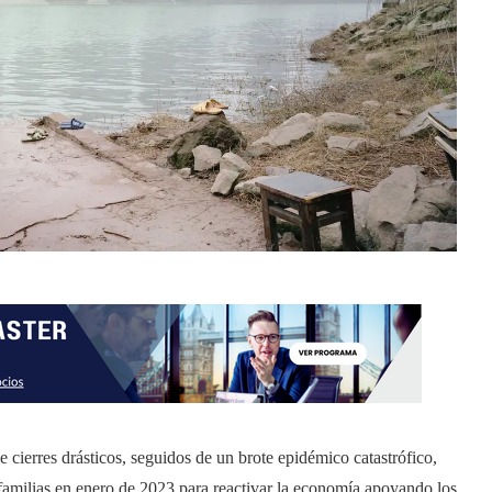
cierres drásticos, seguidos de un brote epidémico catastrófico,
 familias en enero de 2023 para reactivar la economía apoyando los