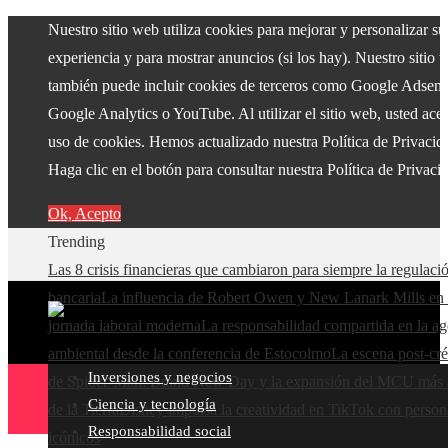
Nuestro sitio web utiliza cookies para mejorar y personalizar su
experiencia y para mostrar anuncios (si los hay). Nuestro sitio 
también puede incluir cookies de terceros como Google Adsens
Google Analytics o YouTube. Al utilizar el sitio web, usted acep
uso de cookies. Hemos actualizado nuestra Política de Privacid
Haga clic en el botón para consultar nuestra Política de Privaci
Ok, Acepto
Trending
Las 8 crisis financieras que cambiaron para siempre la regulaci
bancaria
La influencia de Robert Owen y New Lanark Mills en 
jornada laboral moderna
La responsabilidad compartida en la a
ambiental desde la conferencia de Estocolmo
La escena post-cré
Inversiones y negocios
de Spider-Man: Brand New Day y la expansión del MCU más a
Ciencia y tecnología
de la Tierra
Disney impulsa la creatividad en TikTok con person
Responsabilidad social
icónicos