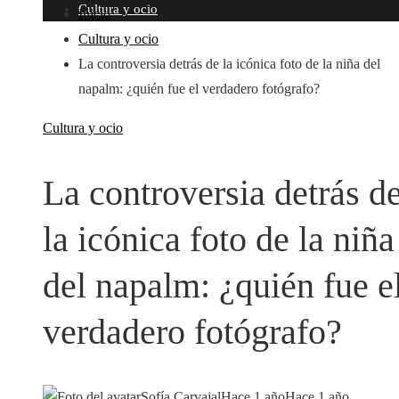
Cultura y ocio
Inicio
Cultura y ocio
La controversia detrás de la icónica foto de la niña del
napalm: ¿quién fue el verdadero fotógrafo?
Cultura y ocio
La controversia detrás d
la icónica foto de la niña
del napalm: ¿quién fue e
verdadero fotógrafo?
Sofía Carvajal
Hace 1 año
Hace 1 año