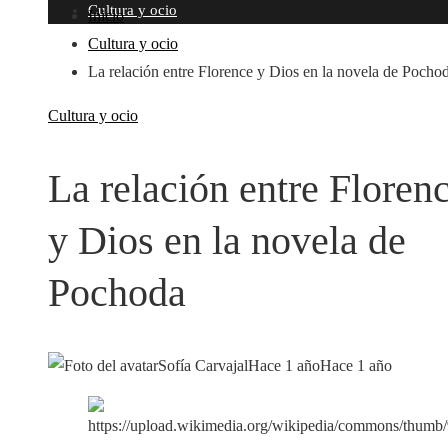
Cultura y ocio
Inicio
Cultura y ocio
La relación entre Florence y Dios en la novela de Pocho
Cultura y ocio
La relación entre Floren
y Dios en la novela de
Pochoda
Sofía Carvajal
Hace 1 año
Hace 1 año