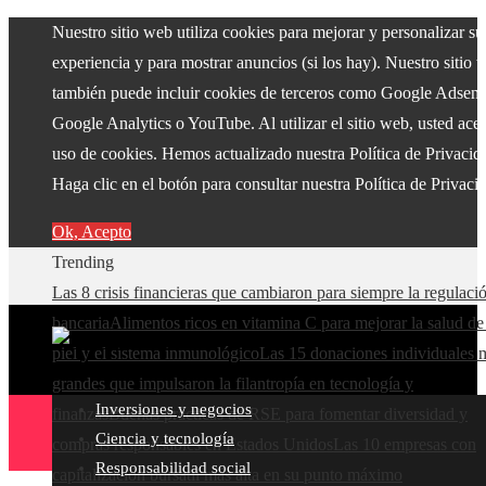
Nuestro sitio web utiliza cookies para mejorar y personalizar su
experiencia y para mostrar anuncios (si los hay). Nuestro sitio 
también puede incluir cookies de terceros como Google Adsens
Google Analytics o YouTube. Al utilizar el sitio web, usted acep
uso de cookies. Hemos actualizado nuestra Política de Privacid
Haga clic en el botón para consultar nuestra Política de Privaci
Ok, Acepto
Trending
Las 8 crisis financieras que cambiaron para siempre la regulaci
bancaria
Alimentos ricos en vitamina C para mejorar la salud de
piel y el sistema inmunológico
Las 15 donaciones individuales 
grandes que impulsaron la filantropía en tecnología y
Inversiones y negocios
finanzas
Buenas prácticas de RSE para fomentar diversidad y
Ciencia y tecnología
compras responsables en Estados Unidos
Las 10 empresas con
Responsabilidad social
capitalización bursátil más alta en su punto máximo