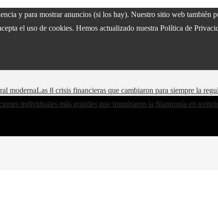
riencia y para mostrar anuncios (si los hay). Nuestro sitio web también
acepta el uso de cookies. Hemos actualizado nuestra Política de Privacid
oral moderna
Las 8 crisis financieras que cambiaron para siempre la regu
iones individuales más grandes que impulsaron la filantropía en tecnol