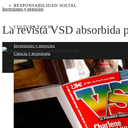
RESPONSABILIDAD SOCIAL
Inversiones y negocios
La revista VSD absorbida 
CULTURA Y OCIO
Inversiones y negocios
Sofía Carvajal
Hace 3 años
Ciencia y tecnología
Responsabilidad social
Cultura y ocio