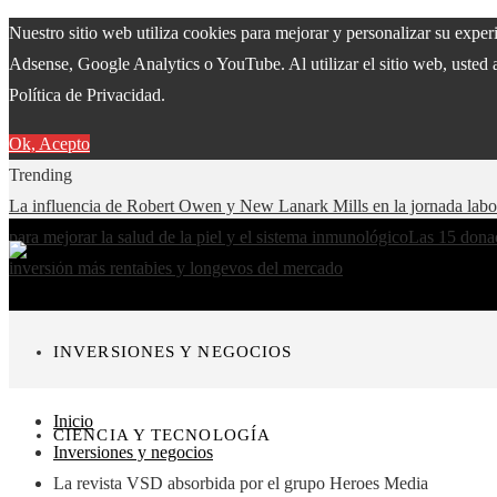
Nuestro sitio web utiliza cookies para mejorar y personalizar su expe
Adsense, Google Analytics o YouTube. Al utilizar el sitio web, usted 
Política de Privacidad.
Ok, Acepto
Trending
La influencia de Robert Owen y New Lanark Mills en la jornada lab
para mejorar la salud de la piel y el sistema inmunológico
Las 15 donac
inversión más rentables y longevos del mercado
INVERSIONES Y NEGOCIOS
Inicio
CIENCIA Y TECNOLOGÍA
Inversiones y negocios
La revista VSD absorbida por el grupo Heroes Media