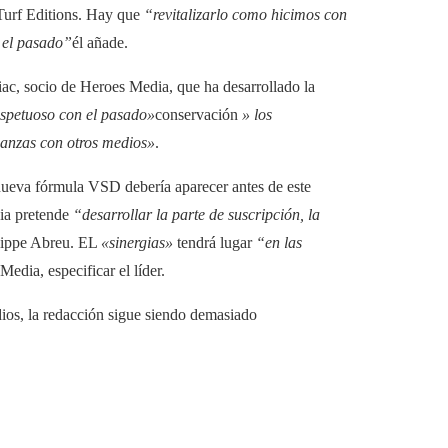
 Turf Editions. Hay que
“revitalizarlo como hicimos con
 el pasado”
él añade.
riac, socio de Heroes Media, que ha desarrollado la
espetuoso con el pasado»
conservación
» los
ianzas con otros medios»
.
nueva fórmula VSD debería aparecer antes de este
dia pretende
“desarrollar la parte de suscripción, la
ilippe Abreu. EL
«sinergias»
tendrá lugar
“en las
edia, especificar el líder.
os, la redacción sigue siendo demasiado