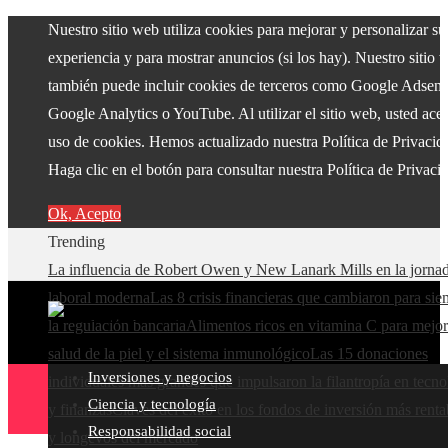
Nuestro sitio web utiliza cookies para mejorar y personalizar su
experiencia y para mostrar anuncios (si los hay). Nuestro sitio 
también puede incluir cookies de terceros como Google Adsens
Google Analytics o YouTube. Al utilizar el sitio web, usted acep
uso de cookies. Hemos actualizado nuestra Política de Privacid
Haga clic en el botón para consultar nuestra Política de Privaci
Ok, Acepto
Trending
La influencia de Robert Owen y New Lanark Mills en la jorna
laboral moderna
Las 8 crisis financieras que cambiaron para si
la regulación bancaria
Alimentos ricos en vitamina C para mejor
salud de la piel y el sistema inmunológico
Las 15 donaciones
Inversiones y negocios
individuales más grandes que impulsaron la filantropía en tecno
Ciencia y tecnología
y finanzas
Claves del éxito en los fondos de inversión más renta
Responsabilidad social
y longevos del mercado