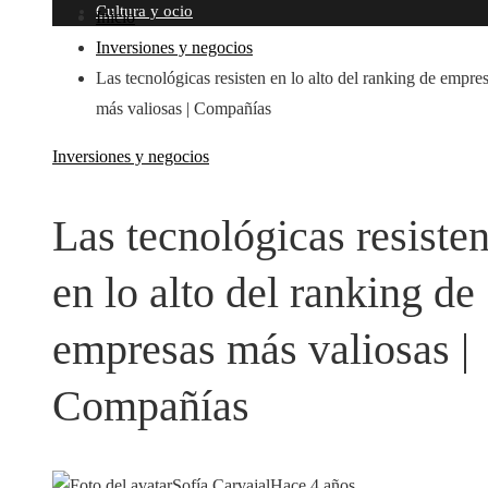
Cultura y ocio
Inicio
Inversiones y negocios
Las tecnológicas resisten en lo alto del ranking de empre
más valiosas | Compañías
Inversiones y negocios
Las tecnológicas resiste
en lo alto del ranking de
empresas más valiosas |
Compañías
Sofía Carvajal
Hace 4 años