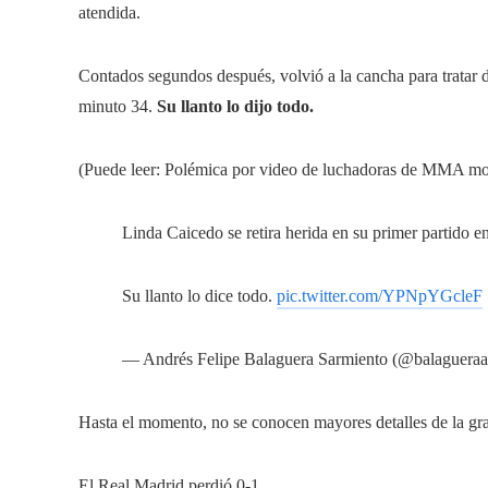
atendida.
Contados segundos después, volvió a la cancha para tratar de
minuto 34.
Su llanto lo dijo todo.
(Puede leer: Polémica por video de luchadoras de MMA most
Linda Caicedo se retira herida en su primer partido 
Su llanto lo dice todo.
pic.twitter.com/YPNpYGcleF
— Andrés Felipe Balaguera Sarmiento (@balaguera
Hasta el momento, no se conocen mayores detalles de la gra
El Real Madrid perdió 0-1.