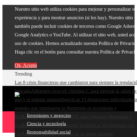
Nuestro sitio web utiliza cookies para mejorar y personalizar su
experiencia y para mostrar anuncios (si los hay). Nuestro sitio 
también puede incluir cookies de terceros como Google Adsens
Google Analytics o YouTube. Al utilizar el sitio web, usted acep
uso de cookies. Hemos actualizado nuestra Política de Privacid
Haga clic en el botón para consultar nuestra Política de Privaci
Ok, Acepto
Trending
Las 8 crisis financieras que cambiaron para siempre la regulaci
bancaria
Alimentos ricos en vitamina C para mejorar la salud de
piel y el sistema inmunológico
Las 15 donaciones individuales 
grandes que impulsaron la filantropía en tecnología y
Inversiones y negocios
finanzas
Buenas prácticas de RSE para fomentar diversidad y
Ciencia y tecnología
compras responsables en Estados Unidos
Las 10 empresas con
Responsabilidad social
capitalización bursátil más alta en su punto máximo