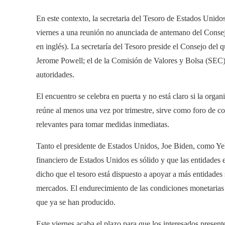
En este contexto, la secretaria del Tesoro de Estados Unidos
viernes a una reunión no anunciada de antemano del Consej
en inglés). La secretaría del Tesoro preside el Consejo del 
Jerome Powell; el de la Comisión de Valores y Bolsa (SEC); 
autoridades.
El encuentro se celebra en puerta y no está claro si la org
reúne al menos una vez por trimestre, sirve como foro de c
relevantes para tomar medidas inmediatas.
Tanto el presidente de Estados Unidos, Joe Biden, como Yel
financiero de Estados Unidos es sólido y que las entidades 
dicho que el tesoro está dispuesto a apoyar a más entidades 
mercados. El endurecimiento de las condiciones monetarias e
que ya se han producido.
Este viernes acaba el plazo para que los interesados ​​presen