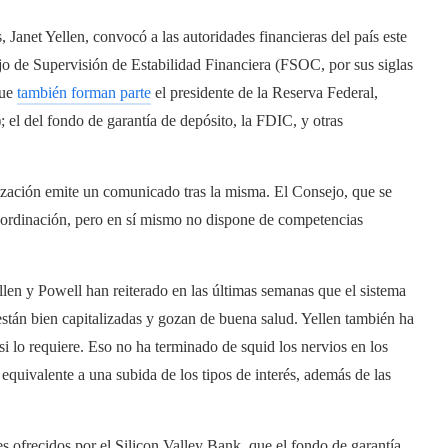
, Janet Yellen, convocó a las autoridades financieras del país este
o de Supervisión de Estabilidad Financiera (FSOC, por sus siglas
que
también forman parte
el presidente de la Reserva Federal,
el del fondo de garantía de depósito, la FDIC, y otras
anización emite un comunicado tras la misma. El Consejo, que se
oordinación, pero en sí mismo no dispone de competencias
len y Powell han reiterado en las últimas semanas que el sistema
están bien capitalizadas y gozan de buena salud. Yellen también ha
si lo requiere. Eso no ha terminado de squid los nervios en los
quivalente a una subida de los tipos de interés, además de las
tes ofrecidos por el Silicon Valley Bank, que el fondo de garantía