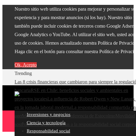
Nuestro sitio web utiliza cookies para mejorar y personalizar su
experiencia y para mostrar anuncios (si los hay). Nuestro sitio 
también puede incluir cookies de terceros como Google Adsens
Google Analytics o YouTube. Al utilizar el sitio web, usted acep
uso de cookies. Hemos actualizado nuestra Política de Privacid
Haga clic en el botón para consultar nuestra Política de Privaci
Ok, Acepto
Trending
Las 8 crisis financieras que cambiaron para siempre la regulaci
bancaria
RSE en Chile: beneficios sociales y ambientales en
proyectos locales
La influencia de Robert Owen y New Lanark 
en la jornada laboral moderna
La responsabilidad compartida en
Inversiones y negocios
agenda ambiental desde la conferencia de Estocolmo
Movilidad
Ciencia y tecnología
sostenible en Bélgica gracias a la responsabilidad social corpora
Responsabilidad social