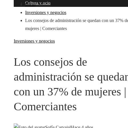
Cultura y ocio
Inicio
Inversiones y negocios
Los consejos de administración se quedan con un 37% d
mujeres | Comerciantes
Inversiones y negocios
Los consejos de
administración se queda
con un 37% de mujeres |
Comerciantes
Sofía Carvajal
Hace 4 años