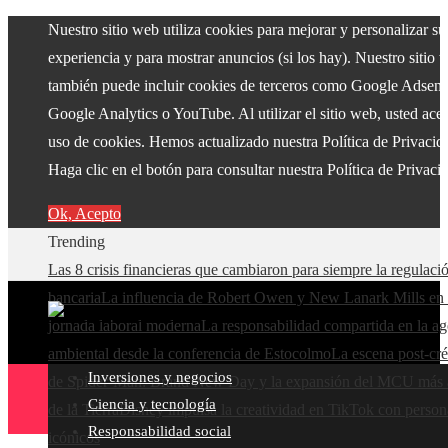
Nuestro sitio web utiliza cookies para mejorar y personalizar su
experiencia y para mostrar anuncios (si los hay). Nuestro sitio 
también puede incluir cookies de terceros como Google Adsens
Google Analytics o YouTube. Al utilizar el sitio web, usted acep
uso de cookies. Hemos actualizado nuestra Política de Privacid
Haga clic en el botón para consultar nuestra Política de Privaci
Ok, Acepto
Trending
Las 8 crisis financieras que cambiaron para siempre la regulaci
bancaria
La influencia de Robert Owen y New Lanark Mills en 
jornada laboral moderna
La responsabilidad compartida en la a
ambiental desde la conferencia de Estocolmo
La escena post-cré
Inversiones y negocios
de Spider-Man: Brand New Day y la expansión del MCU más a
Ciencia y tecnología
de la Tierra
Disney impulsa la creatividad en TikTok con person
Responsabilidad social
icónicos