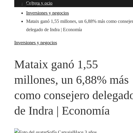
Cultura y ocio
Inicio
Inversiones y negocios
Mataix ganó 1,55 millones, un 6,88% más como conseje
delegado de Indra | Economía
Inversiones y negocios
Mataix ganó 1,55
millones, un 6,88% más
como consejero delegad
de Indra | Economía
Sofía Carvajal
Hace 3 años