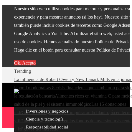
Nuestro sitio web utiliza cookies para mejorar y personalizar su
experiencia y para mostrar anuncios (si los hay). Nuestro sitio 
también puede incluir cookies de terceros como Google Adsens
Google Analytics o YouTube. Al utilizar el sitio web, usted acep
uso de cookies. Hemos actualizado nuestra Política de Privacid
Haga clic en el botón para consultar nuestra Política de Privaci
Ok, Acepto
Trending
La influencia de Robert Owen y New Lanark Mills en la jorna
laboral moderna
Las 8 crisis financieras que cambiaron para si
la regulación bancaria
Alimentos ricos en vitamina C para mejor
salud de la piel y el sistema inmunológico
Las 15 donaciones
Inversiones y negocios
individuales más grandes que impulsaron la filantropía en tecno
Ciencia y tecnología
y finanzas
Claves del éxito en los fondos de inversión más renta
Responsabilidad social
y longevos del mercado