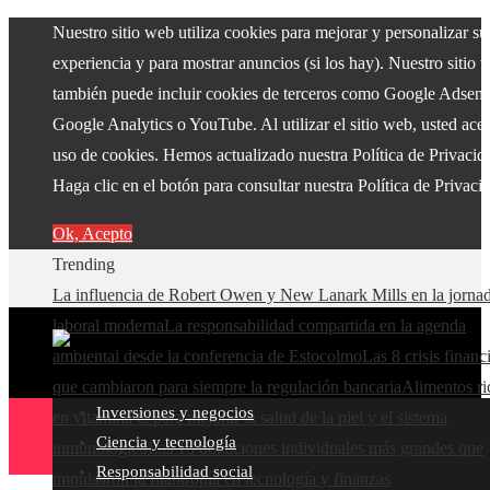
Nuestro sitio web utiliza cookies para mejorar y personalizar su
experiencia y para mostrar anuncios (si los hay). Nuestro sitio 
también puede incluir cookies de terceros como Google Adsens
Google Analytics o YouTube. Al utilizar el sitio web, usted acep
uso de cookies. Hemos actualizado nuestra Política de Privacid
Haga clic en el botón para consultar nuestra Política de Privaci
Ok, Acepto
Trending
La influencia de Robert Owen y New Lanark Mills en la jorna
laboral moderna
La responsabilidad compartida en la agenda
ambiental desde la conferencia de Estocolmo
Las 8 crisis financ
que cambiaron para siempre la regulación bancaria
Alimentos ri
Inversiones y negocios
en vitamina C para mejorar la salud de la piel y el sistema
Ciencia y tecnología
inmunológico
Las 15 donaciones individuales más grandes que
Responsabilidad social
impulsaron la filantropía en tecnología y finanzas