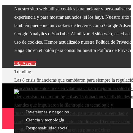
Nuestro sitio web utiliza cookies para mejorar y personalizar su
experiencia y para mostrar anuncios (si los hay). Nuestro sitio 
también puede incluir cookies de terceros como Google Adsens
Google Analytics o YouTube. Al utilizar el sitio web, usted acep
uso de cookies. Hemos actualizado nuestra Política de Privacid
Haga clic en el botón para consultar nuestra Política de Privaci
Ok, Acepto
Trending
Las 8 crisis financieras que cambiaron para siempre la regulaci
bancaria
Alimentos ricos en vitamina C para mejorar la salud de
piel y el sistema inmunológico
Las 15 donaciones individuales 
grandes que impulsaron la filantropía en tecnología y
Inversiones y negocios
finanzas
Buenas prácticas de RSE para fomentar diversidad y
Ciencia y tecnología
compras responsables en Estados Unidos
Las 10 empresas con
Responsabilidad social
capitalización bursátil más alta en su punto máximo