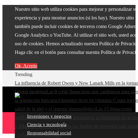
Nuestro sitio web utiliza cookies para mejorar y personalizar su
experiencia y para mostrar anuncios (si los hay). Nuestro sitio 
también puede incluir cookies de terceros como Google Adsens
Google Analytics o YouTube. Al utilizar el sitio web, usted acep
uso de cookies. Hemos actualizado nuestra Política de Privacid
Haga clic en el botón para consultar nuestra Política de Privaci
Ok, Acepto
Trending
La influencia de Robert Owen y New Lanark Mills en la jorna
laboral moderna
Las 8 crisis financieras que cambiaron para si
la regulación bancaria
Alimentos ricos en vitamina C para mejor
salud de la piel y el sistema inmunológico
Las 15 donaciones
Inversiones y negocios
individuales más grandes que impulsaron la filantropía en tecno
Ciencia y tecnología
y finanzas
Claves del éxito en los fondos de inversión más renta
Responsabilidad social
y longevos del mercado