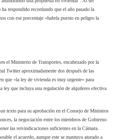
n alumbrando una propuesta en vivienda”. Al ser
ro ha respondido recordando que el año pasado la
inos con ese porcentaje «habría puesto en peligro la
 en el Ministerio de Transportes, encabezado por la
cial Twitter aproximadamente dos después de las
 en que «la ley de vivienda es muy urgente» para
 ley que incluya una regulación de alquileres efectiva
ó un texto para su aprobación en el Consejo de Ministros
tonces, la negociación entre los miembros de Gobierno
ner las reivindicaciones suficientes en la Cámara.
 posible el acuerdo, aunque este se mantuvo atorado a