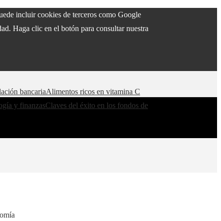
 puede incluir cookies de terceros como Google
ad. Haga clic en el botón para consultar nuestra
lación bancaria
Alimentos ricos en vitamina C
ogía y finanzas
Claves del éxito en los fondos de
nomía