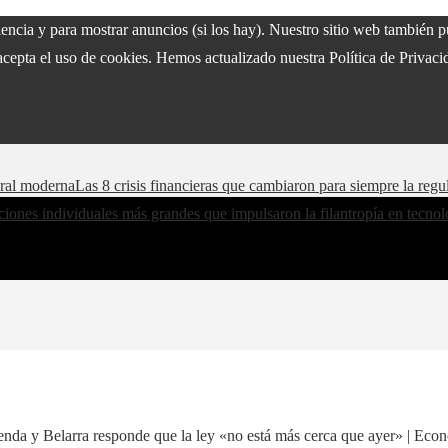
riencia y para mostrar anuncios (si los hay). Nuestro sitio web también
acepta el uso de cookies. Hemos actualizado nuestra Política de Privacid
oral moderna
Las 8 crisis financieras que cambiaron para siempre la regu
iones individuales más grandes que impulsaron la filantropía en tecnol
nda y Belarra responde que la ley «no está más cerca que ayer» | Eco