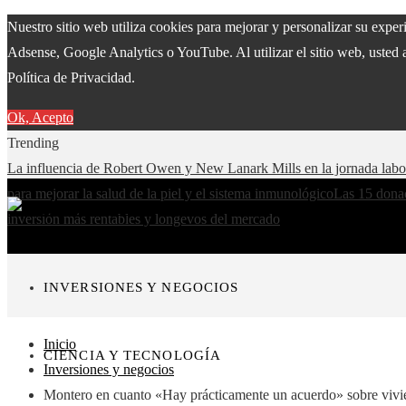
Nuestro sitio web utiliza cookies para mejorar y personalizar su expe
Adsense, Google Analytics o YouTube. Al utilizar el sitio web, usted 
Política de Privacidad.
Ok, Acepto
Trending
La influencia de Robert Owen y New Lanark Mills en la jornada lab
para mejorar la salud de la piel y el sistema inmunológico
Las 15 donac
inversión más rentables y longevos del mercado
INVERSIONES Y NEGOCIOS
Inicio
CIENCIA Y TECNOLOGÍA
Inversiones y negocios
Montero en cuanto «Hay prácticamente un acuerdo» sobre vivie