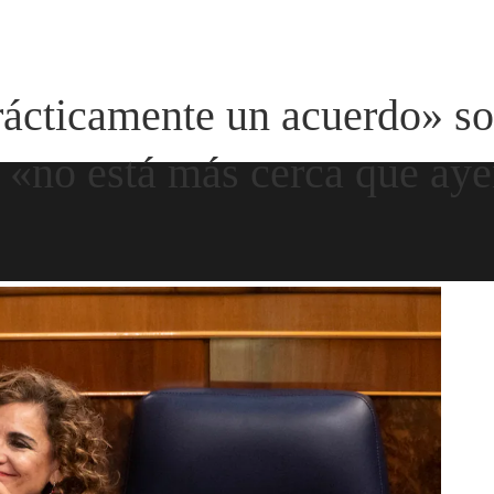
ácticamente un acuerdo» so
y «no está más cerca que ay