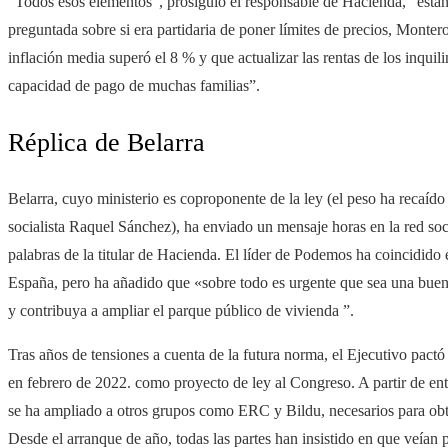
“Todos esos elementos”, prosiguió el responsable de Hacienda, “está
preguntada sobre si era partidaria de poner límites de precios, Monte
inflación media superó el 8 % y que actualizar las rentas de los inquil
capacidad de pago de muchas familias”.
Réplica de Belarra
Belarra, cuyo ministerio es coproponente de la ley (el peso ha recaído
socialista Raquel Sánchez), ha enviado un mensaje horas en la red so
palabras de la titular de Hacienda. El líder de Podemos ha coincidido
España, pero ha añadido que «sobre todo es urgente que sea una buena
y contribuya a ampliar el parque público de vivienda ”.
Tras años de tensiones a cuenta de la futura norma, el Ejecutivo pact
en febrero de 2022. como proyecto de ley al Congreso. A partir de en
se ha ampliado a otros grupos como ERC y Bildu, necesarios para obte
Desde el arranque de año, todas las partes han insistido en que veían