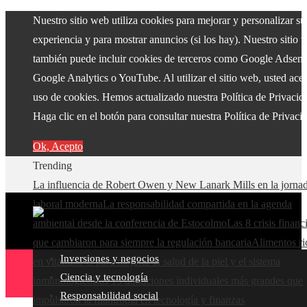
Nuestro sitio web utiliza cookies para mejorar y personalizar su
experiencia y para mostrar anuncios (si los hay). Nuestro sitio 
también puede incluir cookies de terceros como Google Adsens
Google Analytics o YouTube. Al utilizar el sitio web, usted acep
uso de cookies. Hemos actualizado nuestra Política de Privacid
Haga clic en el botón para consultar nuestra Política de Privaci
Ok, Acepto
Trending
La influencia de Robert Owen y New Lanark Mills en la jorna
laboral moderna
La responsabilidad compartida en la agenda
ambiental desde la conferencia de Estocolmo
Las 8 crisis financ
que cambiaron para siempre la regulación bancaria
Alimentos ri
Inversiones y negocios
en vitamina C para mejorar la salud de la piel y el sistema
Ciencia y tecnología
inmunológico
Las 15 donaciones individuales más grandes que
Responsabilidad social
impulsaron la filantropía en tecnología y finanzas