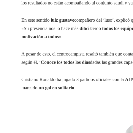
los resultados no están acompañando al conjunto saudi y ya
En este sentido
luiz gustave
compañero del ‘luso’, explicó 
«Su presencia nos lo hace más
difícil
cerdo
todos los equip
motivación a todos
«.
A pesar de esto, el centrocampista resaltó también que cont
según él, ‘
Conoce los todos los días
dadas las grandes capa
Cristiano Ronaldo ha jugado 3 partidos oficiales con la
Al 
marcado
un gol en solitario
.