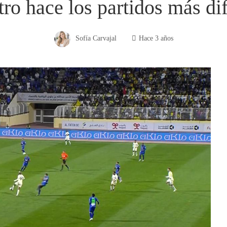
ro hace los partidos más dif
Sofía Carvajal
Hace 3 años