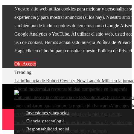
Nuestro sitio web utiliza cookies para mejorar y personalizar su
experiencia y para mostrar anuncios (si los hay). Nuestro sitio 
también puede incluir cookies de terceros como Google Adsens
Google Analytics o YouTube. Al utilizar el sitio web, usted acep
uso de cookies. Hemos actualizado nuestra Política de Privacid
Haga clic en el botón para consultar nuestra Política de Privaci
Ok, Acepto
Trending
La influencia de Robert Owen y New Lanark Mills en la jorna
laboral moderna
La responsabilidad compartida en la agenda
ambiental desde la conferencia de Estocolmo
Las 8 crisis financ
que cambiaron para siempre la regulación bancaria
Alimentos ri
Inversiones y negocios
en vitamina C para mejorar la salud de la piel y el sistema
Ciencia y tecnología
inmunológico
Las 15 donaciones individuales más grandes que
Responsabilidad social
impulsaron la filantropía en tecnología y finanzas