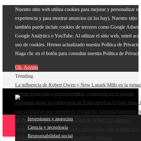
Nuestro sitio web utiliza cookies para mejorar y personalizar su
experiencia y para mostrar anuncios (si los hay). Nuestro sitio 
también puede incluir cookies de terceros como Google Adsens
Google Analytics o YouTube. Al utilizar el sitio web, usted acep
uso de cookies. Hemos actualizado nuestra Política de Privacid
Haga clic en el botón para consultar nuestra Política de Privaci
Ok, Acepto
Trending
La influencia de Robert Owen y New Lanark Mills en la jorna
laboral moderna
La responsabilidad compartida en la agenda
ambiental desde la conferencia de Estocolmo
Las 8 crisis financ
que cambiaron para siempre la regulación bancaria
Alimentos ri
Inversiones y negocios
en vitamina C para mejorar la salud de la piel y el sistema
Ciencia y tecnología
inmunológico
Las 15 donaciones individuales más grandes que
Responsabilidad social
impulsaron la filantropía en tecnología y finanzas