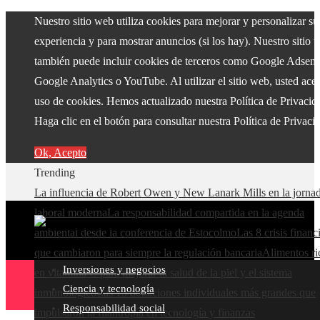
Nuestro sitio web utiliza cookies para mejorar y personalizar su
experiencia y para mostrar anuncios (si los hay). Nuestro sitio 
también puede incluir cookies de terceros como Google Adsens
Google Analytics o YouTube. Al utilizar el sitio web, usted acep
uso de cookies. Hemos actualizado nuestra Política de Privacid
Haga clic en el botón para consultar nuestra Política de Privaci
Ok, Acepto
Trending
La influencia de Robert Owen y New Lanark Mills en la jorna
laboral moderna
La responsabilidad compartida en la agenda
ambiental desde la conferencia de Estocolmo
Las 8 crisis financ
que cambiaron para siempre la regulación bancaria
Alimentos ri
Inversiones y negocios
en vitamina C para mejorar la salud de la piel y el sistema
Ciencia y tecnología
inmunológico
Las 15 donaciones individuales más grandes que
Responsabilidad social
impulsaron la filantropía en tecnología y finanzas