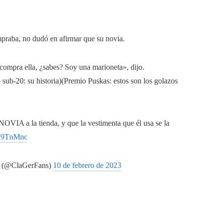
mpraba, no dudó en afirmar que su novia.
 compra ella, ¿sabes? Soy una marioneta», dijo.
 sub-20: su historia)(Premio Puskas: estos son los golazos
VIA a la tienda, y que la vestimenta que él usa se la
xW9TnMnc
♥ (@ClaGerFans)
10 de febrero de 2023