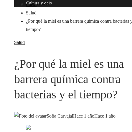
Cultura y ocio
Inicio
Salud
¿Por qué la miel es una barrera química contra bacterias y
tiempo?
Salud
¿Por qué la miel es una
barrera química contra
bacterias y el tiempo?
Sofía Carvajal
Hace 1 año
Hace 1 año