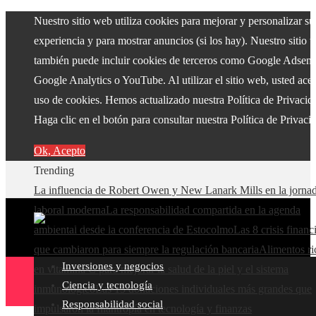
Nuestro sitio web utiliza cookies para mejorar y personalizar su
experiencia y para mostrar anuncios (si los hay). Nuestro sitio 
también puede incluir cookies de terceros como Google Adsens
Google Analytics o YouTube. Al utilizar el sitio web, usted acep
uso de cookies. Hemos actualizado nuestra Política de Privacid
Haga clic en el botón para consultar nuestra Política de Privaci
Ok, Acepto
Trending
La influencia de Robert Owen y New Lanark Mills en la jorna
laboral moderna
La responsabilidad compartida en la agenda
ambiental desde la conferencia de Estocolmo
Las 8 crisis financ
que cambiaron para siempre la regulación bancaria
Alimentos ri
Inversiones y negocios
en vitamina C para mejorar la salud de la piel y el sistema
Ciencia y tecnología
inmunológico
Las 15 donaciones individuales más grandes que
Responsabilidad social
impulsaron la filantropía en tecnología y finanzas