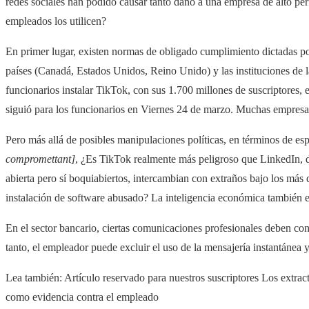
redes sociales han podido causar tanto daño a una empresa de alto pe
empleados los utilicen?
En primer lugar, existen normas de obligado cumplimiento dictadas p
países (Canadá, Estados Unidos, Reino Unido) y las instituciones de 
funcionarios instalar TikTok, con sus 1.700 millones de suscriptores, 
siguió para los funcionarios en Viernes 24 de marzo. Muchas empres
Pero más allá de posibles manipulaciones políticas, en términos de es
compromettant]
, ¿Es TikTok realmente más peligroso que LinkedIn, 
abierta pero sí boquiabiertos, intercambian con extraños bajo los más d
instalación de software abusado? La inteligencia económica también e
En el sector bancario, ciertas comunicaciones profesionales deben con
tanto, el empleador puede excluir el uso de la mensajería instantánea
Lea también:
Artículo reservado para nuestros suscriptores
Los extract
como evidencia contra el empleado