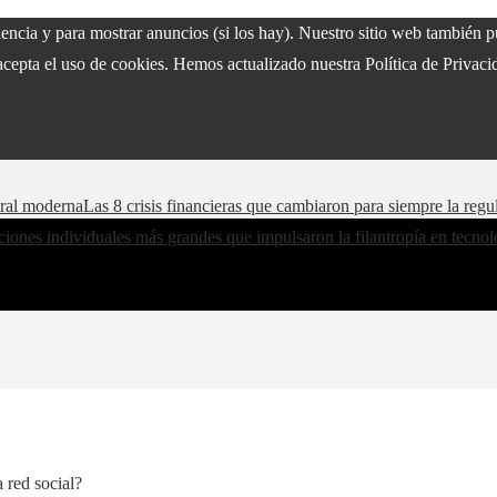
riencia y para mostrar anuncios (si los hay). Nuestro sitio web también
acepta el uso de cookies. Hemos actualizado nuestra Política de Privacid
oral moderna
Las 8 crisis financieras que cambiaron para siempre la regu
iones individuales más grandes que impulsaron la filantropía en tecnol
 red social?