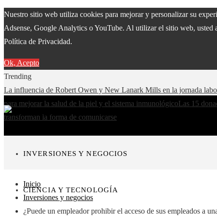
Nuestro sitio web utiliza cookies para mejorar y personalizar su expe
Adsense, Google Analytics o YouTube. Al utilizar el sitio web, usted 
Política de Privacidad.
Ok, Acepto
Trending
La influencia de Robert Owen y New Lanark Mills en la jornada lab
para mejorar la salud de la piel y el sistema inmunológico
Las 15 donac
transforman la forma de comunicarse
INVERSIONES Y NEGOCIOS
Inicio
CIENCIA Y TECNOLOGÍA
Inversiones y negocios
¿Puede un empleador prohibir el acceso de sus empleados a una