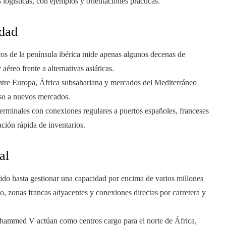
s logísticas, con ejemplos y orientaciones prácticas.
idad
os de la península ibérica mide apenas algunos decenas de
aéreo frente a alternativas asiáticas.
ntre Europa, África subsahariana y mercados del Mediterráneo
ceso a nuevos mercados.
erminales con conexiones regulares a puertos españoles, franceses
ación rápida de inventarios.
al
ido hasta gestionar una capacidad por encima de varios millones
o, zonas francas adyacentes y conexiones directas por carretera y
mmed V actúan como centros cargo para el norte de África,