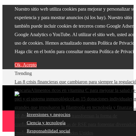
Nuestro sitio web utiliza cookies para mejorar y personalizar su
experiencia y para mostrar anuncios (si los hay). Nuestro sitio 
también puede incluir cookies de terceros como Google Adsens
Google Analytics o YouTube. Al utilizar el sitio web, usted acep
uso de cookies. Hemos actualizado nuestra Política de Privacid
Haga clic en el botón para consultar nuestra Política de Privaci
Ok, Acepto
Trending
Las 8 crisis financieras que cambiaron para siempre la regulaci
bancaria
Alimentos ricos en vitamina C para mejorar la salud de
piel y el sistema inmunológico
Las 15 donaciones individuales 
grandes que impulsaron la filantropía en tecnología y finanzas
L
Inversiones y negocios
10 animales con sentidos que transforman la forma de
Ciencia y tecnología
comunicarse
Buenas prácticas de RSE para fomentar diversidad
Responsabilidad social
compras responsables en Estados Unidos