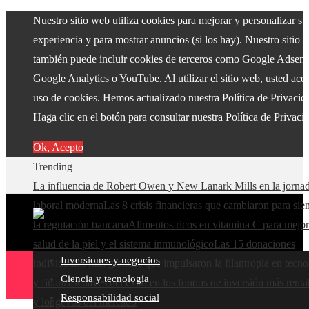
Nuestro sitio web utiliza cookies para mejorar y personalizar su
experiencia y para mostrar anuncios (si los hay). Nuestro sitio 
también puede incluir cookies de terceros como Google Adsens
Google Analytics o YouTube. Al utilizar el sitio web, usted acep
uso de cookies. Hemos actualizado nuestra Política de Privacid
Haga clic en el botón para consultar nuestra Política de Privaci
Ok, Acepto
Trending
La influencia de Robert Owen y New Lanark Mills en la jorna
laboral moderna
Las 8 crisis financieras que cambiaron para si
la regulación bancaria
Alimentos ricos en vitamina C para mejor
salud de la piel y el sistema inmunológico
Las 15 donaciones
Inversiones y negocios
individuales más grandes que impulsaron la filantropía en tecno
Ciencia y tecnología
y finanzas
Claves del éxito en los fondos de inversión más renta
Responsabilidad social
y longevos del mercado