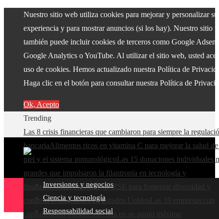
Nuestro sitio web utiliza cookies para mejorar y personalizar su
experiencia y para mostrar anuncios (si los hay). Nuestro sitio 
también puede incluir cookies de terceros como Google Adsens
Google Analytics o YouTube. Al utilizar el sitio web, usted acep
uso de cookies. Hemos actualizado nuestra Política de Privacid
Haga clic en el botón para consultar nuestra Política de Privaci
Ok, Acepto
Trending
Las 8 crisis financieras que cambiaron para siempre la regulaci
bancaria
Alimentos ricos en vitamina C para mejorar la salud de
piel y el sistema inmunológico
Las 15 donaciones individuales 
grandes que impulsaron la filantropía en tecnología y
Inversiones y negocios
finanzas
Buenas prácticas de RSE para fomentar diversidad y
Ciencia y tecnología
compras responsables en Estados Unidos
Las 10 empresas con
Responsabilidad social
capitalización bursátil más alta en su punto máximo