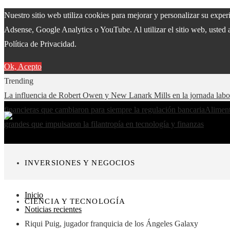
Nuestro sitio web utiliza cookies para mejorar y personalizar su expe
Adsense, Google Analytics o YouTube. Al utilizar el sitio web, usted 
Política de Privacidad.
Ok, Acepto
Trending
La influencia de Robert Owen y New Lanark Mills en la jornada lab
financieras que cambiaron para siempre la regulación bancaria
Aliment
grandes que impulsaron la filantropía en tecnología y finanzas
INVERSIONES Y NEGOCIOS
Inicio
CIENCIA Y TECNOLOGÍA
Noticias recientes
Riqui Puig, jugador franquicia de los Ángeles Galaxy