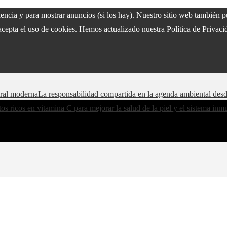
riencia y para mostrar anuncios (si los hay). Nuestro sitio web también
acepta el uso de cookies. Hemos actualizado nuestra Política de Privacid
oral moderna
La responsabilidad compartida en la agenda ambiental des
os ricos en vitamina C para mejorar la salud de la piel y el sistema in