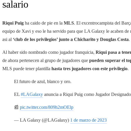
salario
Riqui Puig
ha caido de pie en la
MLS
. El excentrocampista del Barç
equipo de Xavi y eso le ha servido para que LA Galaxy le acaben d
asi al
‘club de los privilegios’ junto a Chicharito y Douglas Costa
.
Al haber sido nombrado como jugador franquicia,
Riqui pasa a tene
de ahora pertenecen al grupo de jugadores que
pueden superar el top
MLS puede tener plantilla
hasta tres jugadores con este privilegio
.
El futuro de azul, blanco y oro.
EL
#LAGalaxy
anuncia a Riqui Puig como Jugador Designado
📰
pic.twitter.com/809h2mOElp
— LA Galaxy (@LAGalaxy)
1 de marzo de 2023