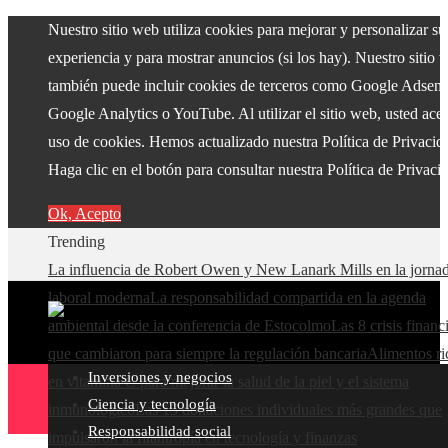
Nuestro sitio web utiliza cookies para mejorar y personalizar su
experiencia y para mostrar anuncios (si los hay). Nuestro sitio 
también puede incluir cookies de terceros como Google Adsens
Google Analytics o YouTube. Al utilizar el sitio web, usted acep
uso de cookies. Hemos actualizado nuestra Política de Privacid
Haga clic en el botón para consultar nuestra Política de Privaci
Ok, Acepto
Trending
La influencia de Robert Owen y New Lanark Mills en la jorna
laboral moderna
La responsabilidad compartida en la agenda
ambiental desde la conferencia de Estocolmo
Las 8 crisis financ
que cambiaron para siempre la regulación bancaria
Alimentos ri
Inversiones y negocios
en vitamina C para mejorar la salud de la piel y el sistema
Ciencia y tecnología
inmunológico
Las 15 donaciones individuales más grandes que
Responsabilidad social
impulsaron la filantropía en tecnología y finanzas