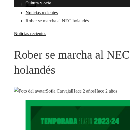
Cultura y ocio
Inicio
Noticias recientes
Rober se marcha al NEC holandés
Noticias recientes
Rober se marcha al NEC
holandés
Sofía Carvajal
Hace 2 años
Hace 2 años