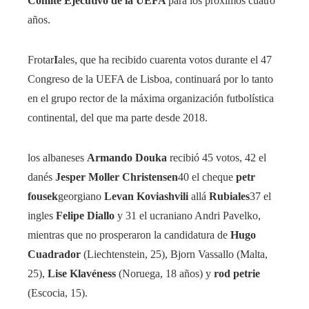
Comité Ejecutivo de la UEFA
para los próximos cuatro
años.
Frotar
I
ales, que ha recibido cuarenta votos durante el 47
Congreso de la UEFA de Lisboa, continuará por lo tanto
en el grupo rector de la máxima organización futbolística
continental, del que ma parte desde 2018.
los albaneses
Armando Douka
recibió 45 votos, 42 el
danés
Jesper Moller Christensen
40 el cheque
petr
fousek
georgiano
Levan Koviashvili
allá
Rubiales
37 el
ingles
Felipe Diallo
y 31 el ucraniano Andri Pavelko,
mientras que no prosperaron la candidatura de
Hugo
Cuadrador
(Liechtenstein, 25), Bjorn Vassallo (Malta,
25),
Lise Klavéness
(Noruega, 18 años) y
rod petrie
(Escocia, 15).