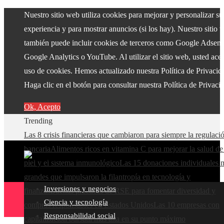
Nuestro sitio web utiliza cookies para mejorar y personalizar su
experiencia y para mostrar anuncios (si los hay). Nuestro sitio 
también puede incluir cookies de terceros como Google Adsens
Google Analytics o YouTube. Al utilizar el sitio web, usted acep
uso de cookies. Hemos actualizado nuestra Política de Privacid
Haga clic en el botón para consultar nuestra Política de Privaci
Ok, Acepto
Trending
Las 8 crisis financieras que cambiaron para siempre la regulaci
bancaria
Alimentos ricos en vitamina C para mejorar la salud de
piel y el sistema inmunológico
Las 15 donaciones individuales 
grandes que impulsaron la filantropía en tecnología y
Inversiones y negocios
finanzas
Buenas prácticas de RSE para fomentar diversidad y
Ciencia y tecnología
compras responsables en Estados Unidos
Las 10 empresas con
Responsabilidad social
capitalización bursátil más alta en su punto máximo