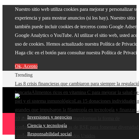
Nuestro sitio web utiliza cookies para mejorar y personalizar su
experiencia y para mostrar anuncios (si los hay). Nuestro sitio 
también puede incluir cookies de terceros como Google Adsens
Google Analytics o YouTube. Al utilizar el sitio web, usted acep
uso de cookies. Hemos actualizado nuestra Política de Privacid
Haga clic en el botón para consultar nuestra Política de Privaci
Ok, Acepto
Trending
Las 8 crisis financieras que cambiaron para siempre la regulaci
bancaria
Alimentos ricos en vitamina C para mejorar la salud de
piel y el sistema inmunológico
Las 15 donaciones individuales 
grandes que impulsaron la filantropía en tecnología y finanzas
L
Inversiones y negocios
10 animales con sentidos que transforman la forma de
Ciencia y tecnología
comunicarse
Buenas prácticas de RSE para fomentar diversidad
Responsabilidad social
compras responsables en Estados Unidos