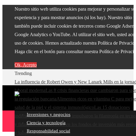
Nuestro sitio web utiliza cookies para mejorar y personalizar su
experiencia y para mostrar anuncios (si los hay). Nuestro sitio 
también puede incluir cookies de terceros como Google Adsens
Google Analytics o YouTube. Al utilizar el sitio web, usted acep
uso de cookies. Hemos actualizado nuestra Política de Privacid
Haga clic en el botón para consultar nuestra Política de Privaci
Ok, Acepto
Trending
La influencia de Robert Owen y New Lanark Mills en la jorna
laboral moderna
Las 8 crisis financieras que cambiaron para si
la regulación bancaria
Alimentos ricos en vitamina C para mejor
salud de la piel y el sistema inmunológico
Las 15 donaciones
Inversiones y negocios
individuales más grandes que impulsaron la filantropía en tecno
Ciencia y tecnología
y finanzas
Claves del éxito en los fondos de inversión más renta
Responsabilidad social
y longevos del mercado