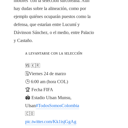
motores’ con la selección surcoreana. Aún
hay dudas sobre la alineación, como por
ejemplo quiénes ocuparán puestos como la
defensa, que estarían entre Lucumí y
Dávinson Sánchez, o el medio, entre Palacio
y Castaño.
ᴀ ʟᴇᴠᴀɴᴛᴀʀsᴇ ᴄᴏɴ ʟᴀ sᴇʟᴇᴄᴄɪóɴ
🆚 🇰🇷
🗓️Viernes 24 de marzo
🕒 6:00 am (hora COL)
🏆 Fecha FIFA
🏟️ Estadio Ulsan Munsu,
Ulsan
#TodosSomosColombia
🇨🇴
pic.twitter.com/Kk1isjGgAg