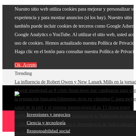
Nuestro sitio web utiliza cookies para mejorar y personalizar su
experiencia y para mostrar anuncios (si los hay). Nuestro sitio 
también puede incluir cookies de terceros como Google Adsens
Google Analytics o YouTube. Al utilizar el sitio web, usted acep
uso de cookies. Hemos actualizado nuestra Política de Privacid
Haga clic en el botón para consultar nuestra Política de Privaci
Ok, Acepto
Trending
La influencia de Robert Owen y New Lanark Mills en la jorna
laboral moderna
Las 8 crisis financieras que cambiaron para si
la regulación bancaria
Alimentos ricos en vitamina C para mejor
salud de la piel y el sistema inmunológico
Las 15 donaciones
Inversiones y negocios
individuales más grandes que impulsaron la filantropía en tecno
Ciencia y tecnología
y finanzas
Argelia: cómo reducir dependencia de hidrocarburos
Responsabilidad social
manufactura y servicios