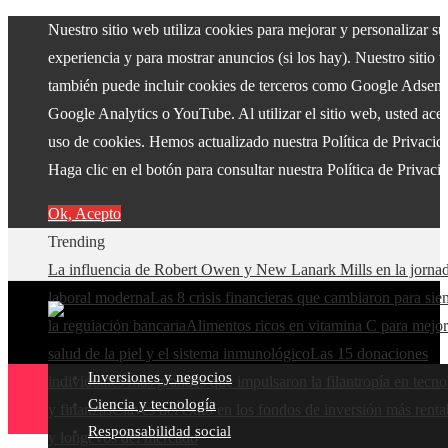
Nuestro sitio web utiliza cookies para mejorar y personalizar su
experiencia y para mostrar anuncios (si los hay). Nuestro sitio 
también puede incluir cookies de terceros como Google Adsens
Google Analytics o YouTube. Al utilizar el sitio web, usted acep
uso de cookies. Hemos actualizado nuestra Política de Privacid
Haga clic en el botón para consultar nuestra Política de Privaci
Ok, Acepto
Trending
La influencia de Robert Owen y New Lanark Mills en la jorna
laboral moderna
Las 8 crisis financieras que cambiaron para si
la regulación bancaria
Alimentos ricos en vitamina C para mejor
salud de la piel y el sistema inmunológico
Las 15 donaciones
Inversiones y negocios
individuales más grandes que impulsaron la filantropía en tecno
Ciencia y tecnología
y finanzas
Claves del éxito en los fondos de inversión más renta
Responsabilidad social
y longevos del mercado