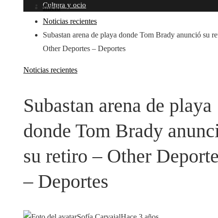
Cultura y ocio
Inicio
Noticias recientes
Subastan arena de playa donde Tom Brady anunció su ret
Other Deportes – Deportes
Noticias recientes
Subastan arena de playa
donde Tom Brady anunc
su retiro – Other Deport
– Deportes
Sofía Carvajal
Hace 3 años