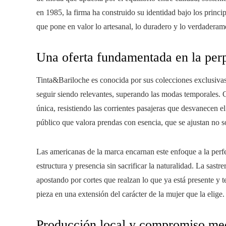
en 1985, la firma ha construido su identidad bajo los princi
que pone en valor lo artesanal, lo duradero y lo verdaderame
Una oferta fundamentada en la perp
Tinta&Bariloche es conocida por sus colecciones exclusivas
seguir siendo relevantes, superando las modas temporales. C
única, resistiendo las corrientes pasajeras que desvanecen el
público que valora prendas con esencia, que se ajustan no so
Las americanas de la marca encarnan este enfoque a la per
estructura y presencia sin sacrificar la naturalidad. La sast
apostando por cortes que realzan lo que ya está presente y
pieza en una extensión del carácter de la mujer que la elige.
Producción local y compromiso me